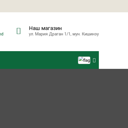
Наш магазин
md
ул. Мария Драган 1/1, мун. Кишинэу