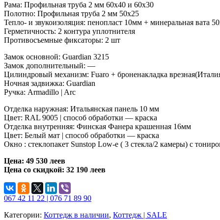
Рама: Профильная труба 2 мм 60х40 и 60х30
Полотно: Профильная труба 2 мм 50х25
Тепло- и звукоизоляция: пенопласт 10мм + минеральная вата 5
Герметичность: 2 контура уплотнителя
Противосъемные фиксаторы: 2 шт
Замок основной: Guardian 3215
Замок дополнительный: —
Цилиндровый механизм: Fuaro + броненакладка врезная(Итали
Ночная задвижка: Guardian
Ручка: Armadillo | Arc
Отделка наружная: Итальянская панель 10 мм
Цвет: RAL 9005 | способ обработки — краска
Отделка внутренняя: Финская Фанера крашенная 16мм
Цвет: Белый мат | способ обработки — краска
Окно : стеклопакет Sunstop Low-e ( 3 стекла/2 камеры) с тони
Цена: 49 530 леев
Цена со скидкой: 32 190 леев
067 42 11 22 | 076 71 89 90
Категории:
Коттедж в наличии
,
Коттедж | SALE