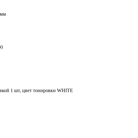
0мм
я)
ровкой 1 шт, цвет тонировки WHITE