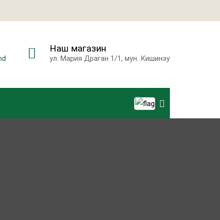
Наш магазин
md
ул. Мария Драган 1/1, мун. Кишинэу